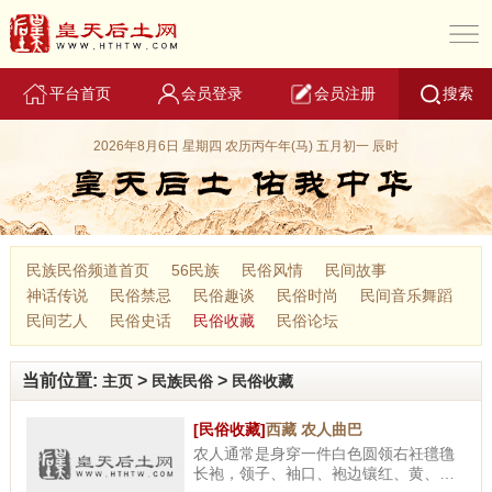
平台首页
会员登录
会员注册
搜索
2026年8月6日 星期四 农历丙午年(马) 五月初一 辰时
民族民俗频道首页
56民族
民俗风情
民间故事
神话传说
民俗禁忌
民俗趣谈
民俗时尚
民间音乐舞蹈
民间艺人
民俗史话
民俗收藏
民俗论坛
当前位置:
>
>
主页
民族民俗
民俗收藏
[民俗收藏]
西藏 农人曲巴
农人通常是身穿一件白色圆领右衽氆氇
长袍，领子、袖口、袍边镶红、黄、蓝