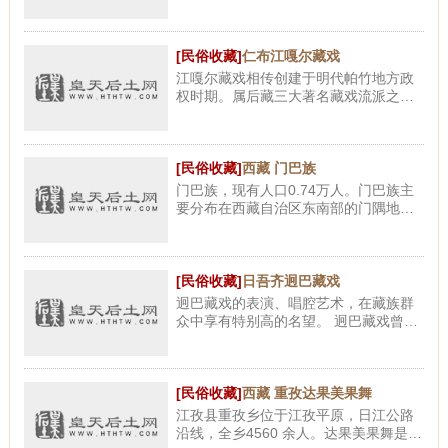
中创作了大量丰富多彩的生产劳动歌
曲，如《驮盐歌》、《打青稞歌》、
《打清油歌》、《剪羊毛歌》等等
[民俗收藏]
仁布江嘎尔藏戏
江嘎尔藏戏相传创建于明代帕竹地方政
权时期。属后藏三大著名藏戏流派之
一，江嘎尔藏戏全称叫班典江嘎尔曲
宗，因产生和流传于现今仁布县仁布乡
江嘎尔曲宗而得名。 江嘎尔藏戏表
[民俗收藏]
西藏 门巴族
门巴族，现有人口0.74万人。门巴族主
要分布在西藏自治区东南部的门隅地区
以及墨脱措那、隆子等县。门巴，原是
藏族人对居住在喜马拉雅山南麓门隅一
带人的称呼，意为住在门隅的人
[民俗收藏]
日吾齐迥巴藏戏
迥巴藏戏的表演、唱腔艺术，在藏族群
众中享有特别高的名望。 迥巴藏戏曾因
历史的原因，中断演出20余年。1980
年，在党的民族政策的光辉照耀下，迥
巴藏戏枯木逢春，获得了新生，
[民俗收藏]
西藏 重孜达果美果舞
江孜县重孜乡位于江孜平原，日江公路
沿线，全乡4560 余人。达果美果舞是从