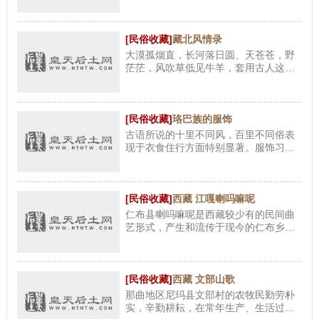
色带十字花纹的花边，藏语称曲巴。氆
氇是西藏农村手工生产的毛织品、品种
很多，质量悬殊，后藏的江孜
[民俗收藏]
藏北风情录
大漠孤烟直，长河落日圆、天苍苍，野
茫茫，风吹草低见牛羊，套用古人这两
句诗来形容藏北的物景还是比较贴切
的；至于人情这一块，现代许多摄影师
的图像里给出的答案是：高原红
[民俗收藏]
珞巴族的服饰
古语所说的十里不同风，百里不同俗表
现于衣食住行方面特别显著。服饰习俗
是人类物质和精神文化生活的重要表
现，有其悠远的历史。珞巴族居住在广
袤的珞巴地区的数十条江河流域
[民俗收藏]
西藏 江嘎喇吗嘛呢
仁布县喇吗嘛呢是西藏较少有的民间曲
艺形式，产生和流传于现今的仁布乡江
嘎陀布村。 仁布喇吗嘛呢历史悠久，相
传当时江嘎陀布6户20多人居住山顶，没
有耕地，他们就以喇吗嘛呢演
[民俗收藏]
西藏 文部山歌
那曲地区尼玛县文部村的农牧民勤劳朴
实，辛勤耕耘，在常年生产、生活过程