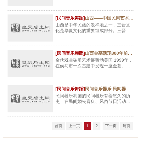
度的经藏节也随着这座古老寺庙的诞生
而产生并一直延续至今。经藏节期间，
桑耶寺僧人会表演神舞。神舞，
[民间音乐舞蹈]
山西——中国民间艺术的宝库
山西是中华民族的发祥地之一，三晋文
化是华夏文化的重要组成部分。三晋文
化源远流长，可上朔至170万年前的旧石
器时代，但三晋文化真正形成体系是在
西周初年叔虞封唐，建立晋国
[民间音乐舞蹈]
山西金墓活现800年前民风戏曲
金代戏曲砖雕艺术展轰动美国 1999年，
在侯马市一次基建中发现一座金墓。墓
内东壁上，写就一篇少见的剧本唱词，
因其是在砖上刷一层薄薄的灰层，然后
在灰层上绘制，而这种灰层轻轻
[民间音乐舞蹈]
民间音乐器乐 民间器乐我国的民间器乐有着悠
民间器乐我国的民间器乐有着悠久的历
史，在民间婚丧喜庆、风俗节日活动
中，始终显示着举足轻重的作用，真实
地
首页
上一页
1
2
下一页
尾页