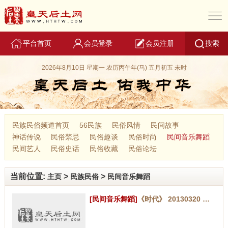
平台首页
会员登录
会员注册
搜索
2026年8月10日 星期一 农历丙午年(马) 五月初五 未时
民族民俗频道首页
56民族
民俗风情
民间故事
神话传说
民俗禁忌
民俗趣谈
民俗时尚
民间音乐舞蹈
民间艺人
民俗史话
民俗收藏
民俗论坛
当前位置:
>
>
主页
民族民俗
民间音乐舞蹈
[民间音乐舞蹈]
《时代》 20130320 嘹歌也流行 第三集