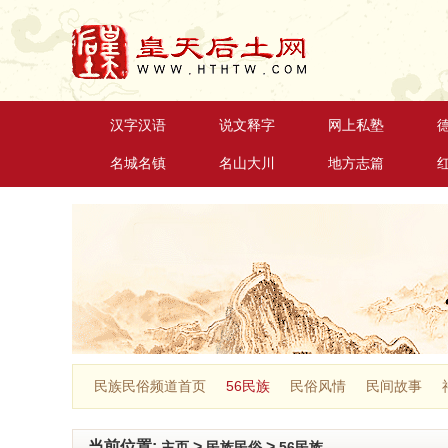
汉字汉语
说文释字
网上私塾
名城名镇
名山大川
地方志篇
民族民俗频道首页
56民族
民俗风情
民间故事
当前位置:
>
>
主页
民族民俗
56民族