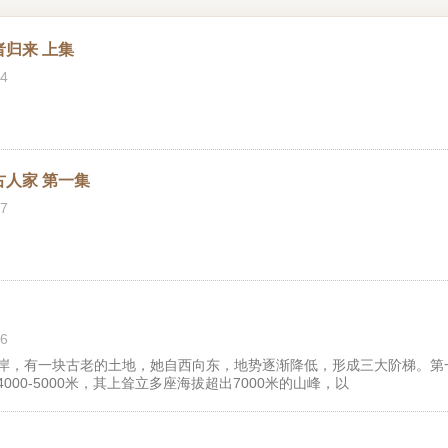
者归来 上集
4
古人家 第一集
7
6
岸，有一块古老的土地，她自西向东，地势逐渐降低，形成三大阶梯。第
00-5000米，其上耸立多座海拔超出7000米的山峰，以