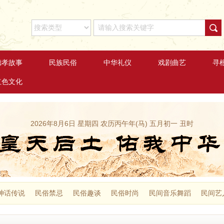
德孝故事
民族民俗
中华礼仪
戏剧曲艺
寻
红色文化
2026年8月6日 星期四 农历丙午年(马) 五月初一 丑时
神话传说
民俗禁忌
民俗趣谈
民俗时尚
民间音乐舞蹈
民间艺