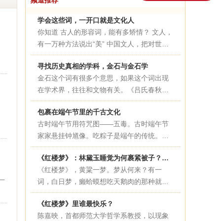
频道推荐
学会这些词，一开口就是文化人
你知道 古人的形容词，能有多矫情？ 文人，
有一万种方法说出“美” 中国文人，把对世界
的善意和细心，用强大的文字驾驭能力，如
寻找历史真相的学科，金石与金石学
实展现在诗词歌赋之中。说文人“迂腐”“矫
金石这个词有很多个意思，如果这个词出现
情”的声音几千年不断，然而今日再看古人措
在学术界，往往和文物有关。《吕氏春秋》
辞，不得不服。
中说，“功绩铭于金石”。在这里，金是青铜
包裹在端午节里的千古文化
钟鼎器物的意思，石是丰碑的意思。金石就
古时端午节用符咒图——五毒。古时端午节
是刻有文字的青铜器和石碑。上古时期，青
家家悬挂钟馗像。吃粽子是端午的传统。大
铜器上会有铭文出现，铭文的内容以历史大
门上悬挂艾及菖蒲。“玉粽...
事和家族荣耀为主。至于在石碑上镌刻功
《红楼梦》：林黛玉睡觉为何裹紧被子？史湘云睡觉为何那么豪放？
绩，最早出现在战国末期。后世学者根据这
《红楼梦》，黄粱一梦。梦从何来？有一
些文字记录，研究历史，形成了一个学术流
一
词，白日梦，癞蛤蟆想吃天鹅肉的那种就是
派叫“金石学派”。
了。然而，哪怕是白日梦，最...
《红楼梦》里谁最快乐？
陈嘉映，首都师范大学哲学系教授，以现象