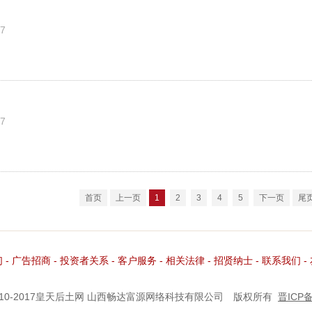
7
7
首页
上一页
1
2
3
4
5
下一页
尾
们
-
广告招商
-
投资者关系
-
客户服务
-
相关法律
-
招贤纳士
-
联系我们
-
©2010-2017皇天后土网
山西畅达富源网络科技有限公司
版权所有
晋ICP备