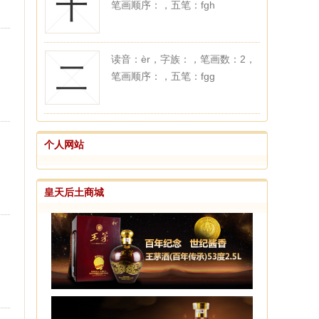
十
笔画顺序：，五笔：fgh
读音：èr，字族：，笔画数：2，
二
笔画顺序：，五笔：fgg
个人网站
皇天后土商城