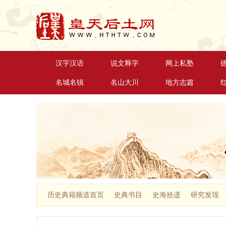
汉字汉语
说文释字
网上私塾
名城名镇
名山大川
地方志篇
历史典籍频道首页
史典书目
史海拾遗
研究发现