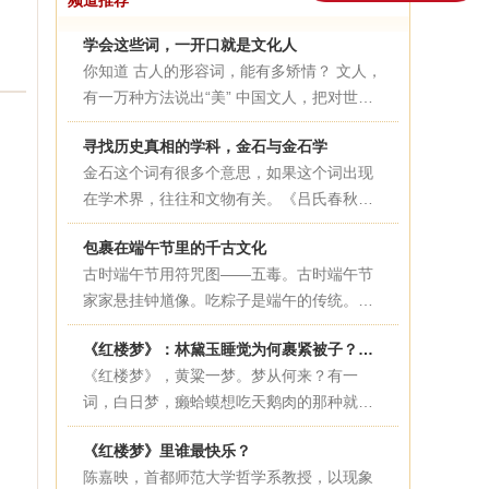
频道推荐
学会这些词，一开口就是文化人
你知道 古人的形容词，能有多矫情？ 文人，
有一万种方法说出“美” 中国文人，把对世界
的善意和细心，用强大的文字驾驭能力，如
寻找历史真相的学科，金石与金石学
实展现在诗词歌赋之中。说文人“迂腐”“矫
金石这个词有很多个意思，如果这个词出现
情”的声音几千年不断，然而今日再看古人措
在学术界，往往和文物有关。《吕氏春秋》
辞，不得不服。
中说，“功绩铭于金石”。在这里，金是青铜
包裹在端午节里的千古文化
钟鼎器物的意思，石是丰碑的意思。金石就
古时端午节用符咒图——五毒。古时端午节
是刻有文字的青铜器和石碑。上古时期，青
家家悬挂钟馗像。吃粽子是端午的传统。大
铜器上会有铭文出现，铭文的内容以历史大
门上悬挂艾及菖蒲。“玉粽...
事和家族荣耀为主。至于在石碑上镌刻功
《红楼梦》：林黛玉睡觉为何裹紧被子？史湘云睡觉为何那么豪放？
绩，最早出现在战国末期。后世学者根据这
《红楼梦》，黄粱一梦。梦从何来？有一
些文字记录，研究历史，形成了一个学术流
词，白日梦，癞蛤蟆想吃天鹅肉的那种就是
派叫“金石学派”。
了。然而，哪怕是白日梦，最...
《红楼梦》里谁最快乐？
陈嘉映，首都师范大学哲学系教授，以现象