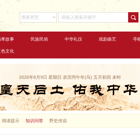
德孝故事
民族民俗
中华礼仪
戏剧曲艺
寻
红色文化
2026年8月9日 星期日 农历丙午年(马) 五月初四 未时
阅读提示
知识问答
野史传说