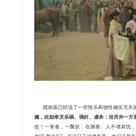
我前面已经说了一些快乐和德性确实无关
德，比如幸灾乐祸、强奸、虐杀；但另外一方
也！一箪食，一瓢饮，在陋巷。人不堪其忧，