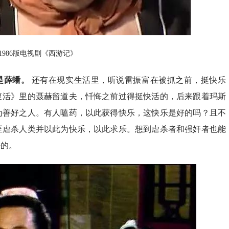
1986版电视剧《西游记》
是薛蟠。
还有在现实生活里，听说雷振富在被抓之前，挺快乐
复活》里的聂赫留道夫，忏悔之前过得挺快活的，后来跟着玛斯
为善好之人。有人嗑药，以此获得快乐，这快乐是好的吗？且不
至虐杀人类并以此为快乐，以此求乐。想到虐杀者和强奸者也能
好的。