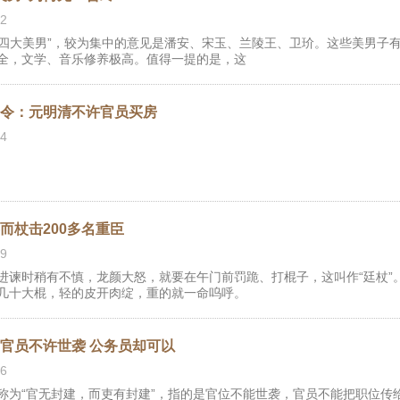
2
“四大美男”，较为集中的意见是潘安、宋玉、兰陵王、卫玠。这些美男子
全，文学、音乐修养极高。值得一提的是，这
购令：元明清不许官员买房
4
而杖击200多名重臣
9
进谏时稍有不慎，龙颜大怒，就要在午门前罚跪、打棍子，这叫作“廷杖”
几十大棍，轻的皮开肉绽，重的就一命呜呼。
官员不许世袭 公务员却可以
6
称为“官无封建，而吏有封建”，指的是官位不能世袭，官员不能把职位传