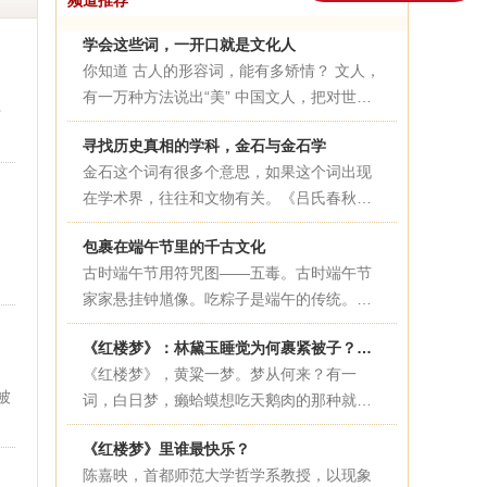
频道推荐
学会这些词，一开口就是文化人
你知道 古人的形容词，能有多矫情？ 文人，
有一万种方法说出“美” 中国文人，把对世界
于
的善意和细心，用强大的文字驾驭能力，如
古
寻找历史真相的学科，金石与金石学
实展现在诗词歌赋之中。说文人“迂腐”“矫
出
金石这个词有很多个意思，如果这个词出现
情”的声音几千年不断，然而今日再看古人措
在学术界，往往和文物有关。《吕氏春秋》
辞，不得不服。
中说，“功绩铭于金石”。在这里，金是青铜
包裹在端午节里的千古文化
钟鼎器物的意思，石是丰碑的意思。金石就
古时端午节用符咒图——五毒。古时端午节
是刻有文字的青铜器和石碑。上古时期，青
家家悬挂钟馗像。吃粽子是端午的传统。大
铜器上会有铭文出现，铭文的内容以历史大
门上悬挂艾及菖蒲。“玉粽...
事和家族荣耀为主。至于在石碑上镌刻功
《红楼梦》：林黛玉睡觉为何裹紧被子？史湘云睡觉为何那么豪放？
绩，最早出现在战国末期。后世学者根据这
《红楼梦》，黄粱一梦。梦从何来？有一
些文字记录，研究历史，形成了一个学术流
被
词，白日梦，癞蛤蟆想吃天鹅肉的那种就是
派叫“金石学派”。
了。然而，哪怕是白日梦，最...
《红楼梦》里谁最快乐？
陈嘉映，首都师范大学哲学系教授，以现象