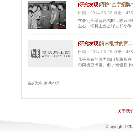
[研究发现]
呵护“金字招牌
日期：2014-03-26 点击：475
在谈到全聚德烤鸭时，陈云同
左右，饲料主要是绿豆和小米
[研究发现]
清末乱世的官二
日期：2014-03-25 点击：438
几乎所有的强力部门都掌握在
内阁横空出世。似乎谁也挡不
当前为第
1
页/共23页
关于我
Copyright 