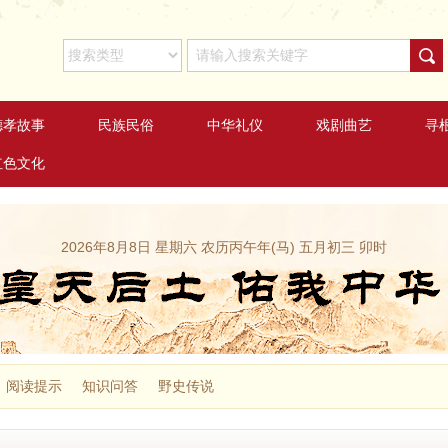
德孝故事
民族民俗
中华礼仪
戏剧曲艺
寻
红色文化
2026年8月8日 星期六 农历丙午年(马) 五月初三 卯时
阅读提示
知识问答
野史传说