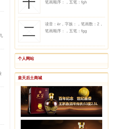
十
笔画顺序：，五笔：fgh
读音：èr，字族：，笔画数：2，
二
笔画顺序：，五笔：fgg
几
个人网站
业
皇天后土商城