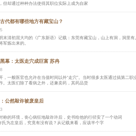
，但却通过种种办法使得其职位实际上成为自家
：古代都有哪些地方有藏宝山？
5
明末清初屈大均的《广东新语》记载：东莞有藏宝山，山上有洞，洞里有
将军炼出来的。
黑幕：太医走穴成巨富 苏冉
8
开，一般医官也允许在当值时间以外“走穴”。当时很多太医通过搞第二职
作。太医们除了看病之外，还兼卖药，其药品货
哥：公然敲诈被废皇后
3
对称的环境，丧心病狂地敲诈许后，史书给他的行径安了一个动词
立许氏为左皇后，究竟有没有说？从记载来看，应该半个字