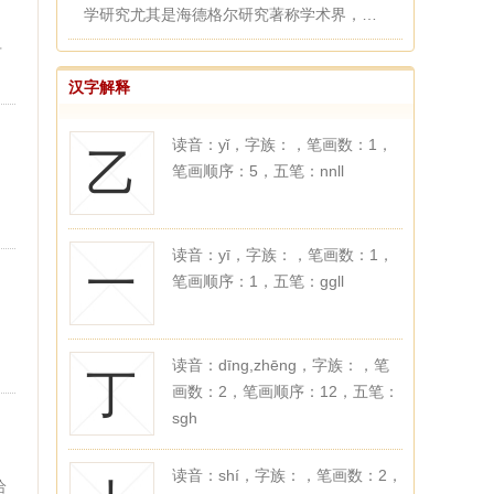
学研究尤其是海德格尔研究著称学术界，于
分析哲学（维特根斯坦、语...
有
汉字解释
读音：yǐ，字族：，笔画数：1，
乙
笔画顺序：5，五笔：nnll
读音：yī，字族：，笔画数：1，
一
笔画顺序：1，五笔：ggll
。
读音：dīng,zhēng，字族：，笔
丁
画数：2，笔画顺序：12，五笔：
sgh
读音：shí，字族：，笔画数：2，
给