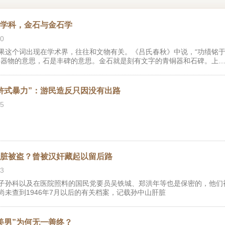
的学科，金石与金石学
0
果这个词出现在学术界，往往和文物有关。《吕氏春秋》中说，“功绩铭
鼎器物的意思，石是丰碑的意思。金石就是刻有文字的青铜器和石碑。上
，铭文的内容以历史大事和家族荣耀为主。至于在石碑上镌刻功绩，最早
这些文字记录，研究历史，形成了一个学术流派叫“金石学派”。
浒式暴力”：游民造反只因没有出路
5
肝脏被盗？曾被汉奸藏起以留后路
3
子孙科以及在医院照料的国民党要员吴铁城、郑洪年等也是保密的，他们
未查到1946年7月以后的有关档案，记载孙中山肝脏
美男”为何无一善终？