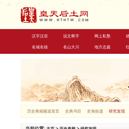
汉字汉语
说文释字
网上私塾
名城名镇
名山大川
地方志篇
历史典籍频道首页
史典书目
史海拾遗
研究发现
当前位置:
>
>
主页
历史典籍
研究发现