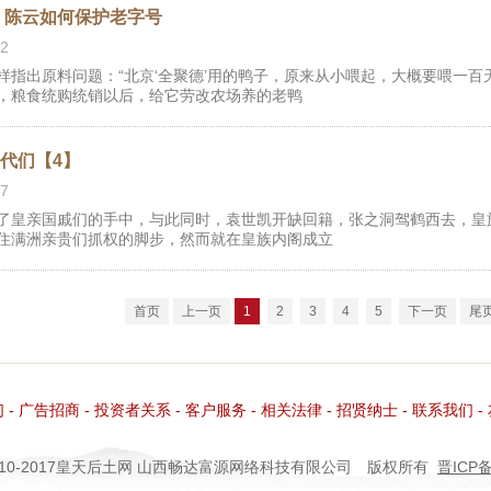
” 陈云如何保护老字号
2
样指出原料问题：“北京‘全聚德’用的鸭子，原来从小喂起，大概要喂一百
，粮食统购统销以后，给它劳改农场养的老鸭
代们【4】
7
了皇亲国戚们的手中，与此同时，袁世凯开缺回籍，张之洞驾鹤西去，皇
住满洲亲贵们抓权的脚步，然而就在皇族内阁成立
首页
上一页
1
2
3
4
5
下一页
尾
们
-
广告招商
-
投资者关系
-
客户服务
-
相关法律
-
招贤纳士
-
联系我们
-
©2010-2017皇天后土网
山西畅达富源网络科技有限公司
版权所有
晋ICP备