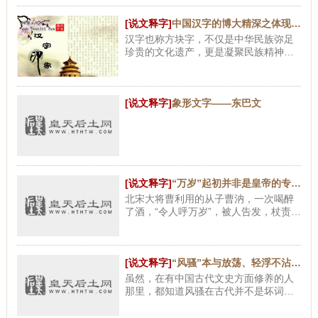
码会更全面、更深入地影响我们，今后
手写汉字的需要将越来越少。
[说文释字]
中国汉字的博大精深之体现（一）
汉字也称方块字，不仅是中华民族弥足
珍贵的文化遗产，更是凝聚民族精神的
纽带。尽管网络有着输入方便快捷等诸
多优势，但书写的魅力是任何电子设备
所无法替代的。
[说文释字]
象形文字——东巴文
[说文释字]
“万岁”起初并非是皇帝的专用词
北宋大将曹利用的从子曹汭，一次喝醉
了酒，“令人呼万岁”，被人告发，杖责而
死。这两则史实说明，到宋朝，除了皇
帝，绝对不允许任何人称呼“万岁”。自
此，“万岁”定于皇帝
[说文释字]
“风骚”本与放荡、轻浮不沾边儿
虽然，在有中国古代文史方面修养的人
那里，都知道风骚在古代并不是坏词，
但约定俗成的力量实在强大，因此，既
然大多数人已经习惯于它的贬义用法，