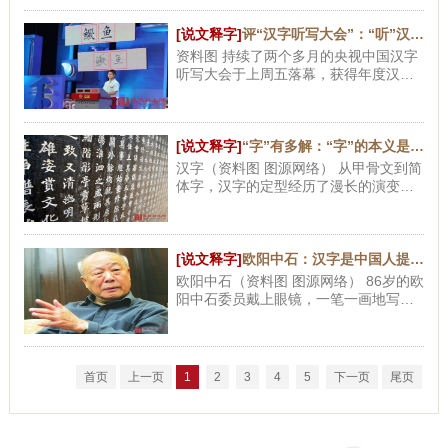
也就没有人再愿意拿它来赞美
[说文释字]
评“汉字听写大会”：“听”汉字而知雅意
资料图 持续了两个多月的央视中国汉字
听写大会于上周五落幕，获得年度汉字
听写全国冠军的小姑娘陆佳蕾颇为引人
关注。更值得思考的是，这档节目缘何
能够掀起一轮全民关注汉字书
[说文释字]
“字”有多解：“字”的本义是生孩子？
汉字（资料图 图源网络） 从甲骨文到简
体字，汉字的定型经历了漫长的演变过
程。形音义三者一体的六书构造系统，
使得汉字本身具备相当的完整性，从而
能够灵活组词。比及表音文
[说文释字]
欧阳中石：汉字是中国人提供给全世界的厚礼
欧阳中石（资料图 图源网络） 86岁的欧
阳中石委员戴上眼镜，一笔一画地写下
一个德字，这也是他心目中中国传统文
化最大的特质，德，直心为德，就是一
个人、一个国家要正直向上，
首页
上一页
1
2
3
4
5
下一页
尾页