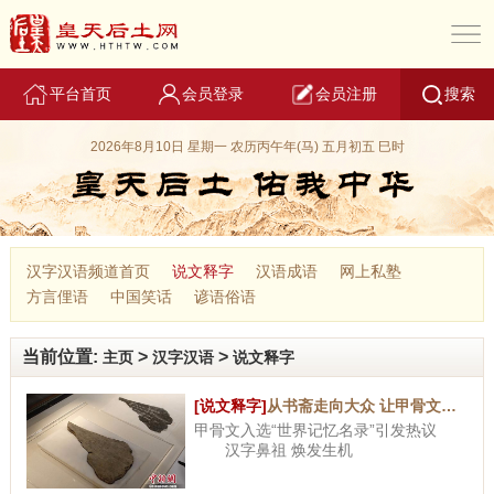
平台首页
会员登录
会员注册
搜索
2026年8月10日 星期一 农历丙午年(马) 五月初五 巳时
汉字汉语频道首页
说文释字
汉语成语
网上私塾
方言俚语
中国笑话
谚语俗语
当前位置:
>
>
主页
汉字汉语
说文释字
[说文释字]
从书斋走向大众 让甲骨文从“绝学”变“显学
甲骨文入选“世界记忆名录”引发热议
汉字鼻祖 焕发生机