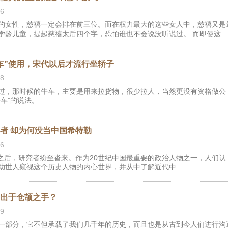
6
的女性，慈禧一定会排在前三位。而在权力最大的这些女人中，慈禧又是
学龄儿童，提起慈禧太后四个字，恐怕谁也不会说没听说过。 而即使这
却一直在变。早年教科书上，这个人可谓十恶不赦，只顾自己享乐不管国
随着《走向共和》等剧的播出，慈禧形象发生了反转，很多人又把她和励
好词联系在一起。关于慈禧，我们究竟应该如何评价呢？
车”使用，宋代以后才流行坐轿子
8
过，那时候的牛车，主要是用来拉货物，很少拉人，当然更没有资格做公
车”的说法。
者 却为何没当中国希特勒
6
布之后，研究者纷至沓来。作为20世纪中国最重要的政治人物之一，人们认
助世人窥视这个历史人物的内心世界，并从中了解近代中
的出于仓颉之手？
9
一部分，它不但承载了我们几千年的历史，而且也是从古到今人们进行沟