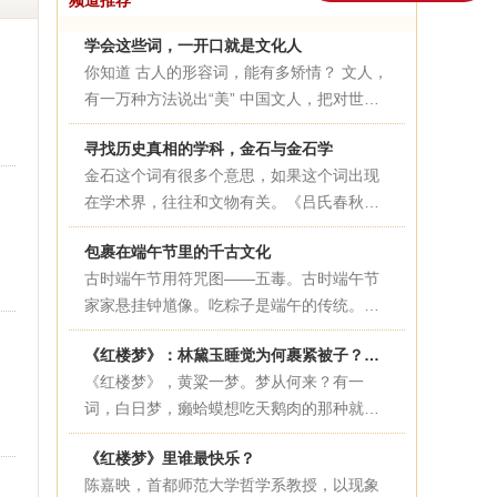
频道推荐
学会这些词，一开口就是文化人
你知道 古人的形容词，能有多矫情？ 文人，
有一万种方法说出“美” 中国文人，把对世界
的善意和细心，用强大的文字驾驭能力，如
寻找历史真相的学科，金石与金石学
实展现在诗词歌赋之中。说文人“迂腐”“矫
金石这个词有很多个意思，如果这个词出现
情”的声音几千年不断，然而今日再看古人措
在学术界，往往和文物有关。《吕氏春秋》
辞，不得不服。
中说，“功绩铭于金石”。在这里，金是青铜
包裹在端午节里的千古文化
钟鼎器物的意思，石是丰碑的意思。金石就
古时端午节用符咒图——五毒。古时端午节
是刻有文字的青铜器和石碑。上古时期，青
家家悬挂钟馗像。吃粽子是端午的传统。大
铜器上会有铭文出现，铭文的内容以历史大
门上悬挂艾及菖蒲。“玉粽...
事和家族荣耀为主。至于在石碑上镌刻功
《红楼梦》：林黛玉睡觉为何裹紧被子？史湘云睡觉为何那么豪放？
绩，最早出现在战国末期。后世学者根据这
《红楼梦》，黄粱一梦。梦从何来？有一
些文字记录，研究历史，形成了一个学术流
词，白日梦，癞蛤蟆想吃天鹅肉的那种就是
派叫“金石学派”。
了。然而，哪怕是白日梦，最...
《红楼梦》里谁最快乐？
陈嘉映，首都师范大学哲学系教授，以现象