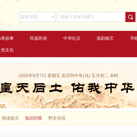
德孝故事
民族民俗
中华礼仪
戏剧曲艺
寻
红色文化
2026年8月7日 星期五 农历丙午年(马) 五月初二 未时
阅读提示
知识问答
野史传说