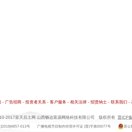
们
-
广告招商
-
投资者关系
-
客户服务
-
相关法律
-
招贤纳士
-
联系我们
-
©2010-2017皇天后土网
山西畅达富源网络科技有限公司
版权所有
晋ICP备
18]4857-013号
广播电视节目制作经营许可证 (晋)字第00077号
晋公网