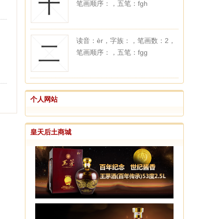
十
笔画顺序：，五笔：fgh
读音：èr，字族：，笔画数：2，
二
笔画顺序：，五笔：fgg
个人网站
皇天后土商城