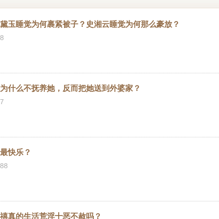
林黛玉睡觉为何裹紧被子？史湘云睡觉为何那么豪放？
8
，为什么不抚养她，反而把她送到外婆家？
7
谁最快乐？
88
慈禧真的生活荒淫十恶不赦吗？