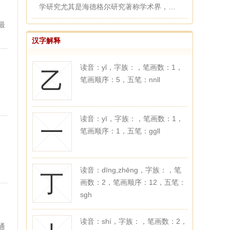
学研究尤其是海德格尔研究著称学术界，于
分析哲学（维特根斯坦、语...
最
么
汉字解释
家
精
读音：yǐ，字族：，笔画数：1，
乙
笔画顺序：5，五笔：nnll
读音：yī，字族：，笔画数：1，
一
笔画顺序：1，五笔：ggll
读音：dīng,zhēng，字族：，笔
丁
画数：2，笔画顺序：12，五笔：
sgh
读音：shí，字族：，笔画数：2，
通