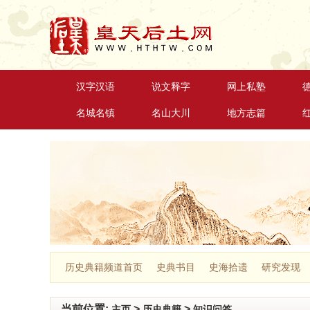
汉字汉语
说文释字
网上私塾
名城名镇
名山大川
地方志篇
历史典籍频道首页
史典书目
史海拾遗
研究发现
当前位置:
>
>
主页
历史典籍
知识问答