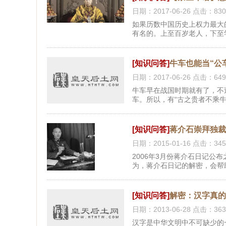
日期：2017-06-26 点击：830
如果历数中国历史上权力最大
有名的。上至百岁老人，下至
有名的慈禧，我们对她的评价
死活，私生活还不检点；后来
图治、救国救民、壮志未酬等
[知识问答]
牛车也能当“公
日期：2017-06-26 点击：649
牛车早在战国时期就有了，不
车。所以，有“古之贵者不乘牛
[知识问答]
蒋介石崇拜独裁
日期：2015-01-16 点击：345
2006年3月份蒋介石日记公
为，蒋介石日记的解密，会帮
[知识问答]
解密：汉字真
日期：2013-06-28 点击：363
汉字是中华文明中不可缺少的