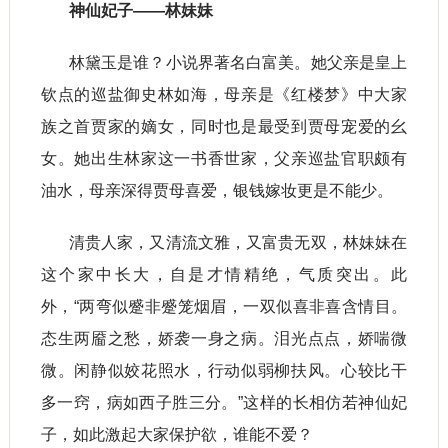
神仙妃子——林妹妹
林黛玉是谁？小说界著名白富美。她父亲是皇上
钦点的巡盐御史林如海，母亲是《红楼梦》中大家
族之首贾家的嫡女，同时也是最受到贾母宠爱的幺
女。她出生林家这一书香世家，父亲巡盐官职颇有
油水，母亲深得贾母喜爱，银钱嫁妆更是不能少。
清贵人家，又清流文雅，又富贵无双，林妹妹在
这个家中长大，自是才情精绝，气质突出。此
外，“两弯似蹙非蹙笼烟眉，一双似喜非喜含情目。
态生两靥之愁，娇袭一身之病。泪光点点，娇喘微
微。闲静似姣花照水，行动似弱柳扶风。心较比干
多一窍，病如西子胜三分。”这样的长相仿若神仙妃
子，如此激起大家保护欲，谁能不爱？