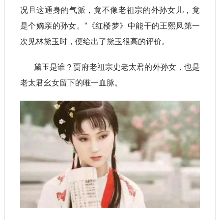
况且这通身的气派，竟不像老祖宗的外孙女儿，竟
是个嫡亲的孙女。”《红楼梦》中能干的王熙凤第一
次见林黛玉时，便给出了黛玉很高的评价。
黛玉是谁？贾府老祖宗史老太君的外孙女，也是
老太君幺女留下的唯一血脉。