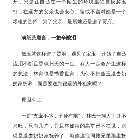
开，只是让自己在一个陌生的环境里独自摸爬滚
打，在远方的父亲也会安心。留或不留对她是一个
艰难的选择，为了父亲，最后她还是进了贾府。
满纸荒唐言，一把辛酸泪
黛玉就这样进了贾府，遇见了宝玉，开始了自己
流泪不断且香魂归天的一生。有人一定会产生这样
的想法，林家也是书香世家，为何不把黛玉送去奶
奶家抚养，而是要送到很远的外祖家呢？
原因有二。
一是“支庶不盛，子孙有限”， 林氏一族人丁并不
兴旺，只有几户，并且林如海的高堂已不在世，别
说是送去奶奶家抚养了，就连送往同族兄弟那里抚