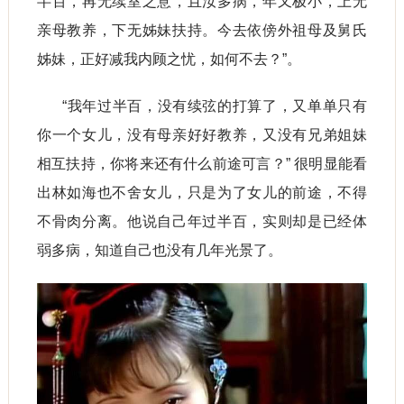
半百，再无续室之意，且汝多病，年又极小，上无
亲母教养，下无姊妹扶持。今去依傍外祖母及舅氏
姊妹，正好减我内顾之忧，如何不去？”。
“我年过半百，没有续弦的打算了，又单单只有
你一个女儿，没有母亲好好教养，又没有兄弟姐妹
相互扶持，你将来还有什么前途可言？” 很明显能看
出林如海也不舍女儿，只是为了女儿的前途，不得
不骨肉分离。他说自己年过半百，实则却是已经体
弱多病，知道自己也没有几年光景了。