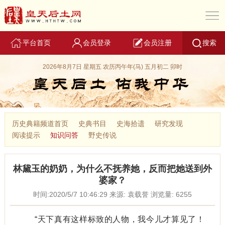
平台首页
会员登录
会员注册
搜索
2026年8月7日 星期五 农历丙午年(马) 五月初二 卯时
历史典籍频道首页
史典书目
史海拾遗
研究发现
阅读提示
知识问答
野史传说
林黛玉的奶奶，为什么不抚养她，反而把她送到外
婆家？
时间:2020/5/7 10:46:29 来源: 袁载誉 浏览量: 6255
“天下真有这样标致的人物，我今儿才算见了！