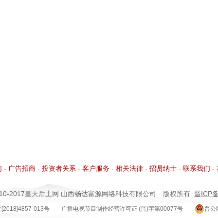
们
-
广告招商
-
投资者关系
-
客户服务
-
相关法律
-
招贤纳士
-
联系我们
-
©2010-2017皇天后土网
山西畅达富源网络科技有限公司
版权所有
晋ICP备
18]4857-013号
广播电视节目制作经营许可证 (晋)字第00077号
晋公网