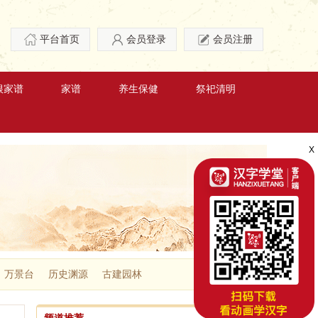
平台首页
会员登录
会员注册
根家谱
家谱
养生保健
祭祀清明
X
万景台
历史渊源
古建园林