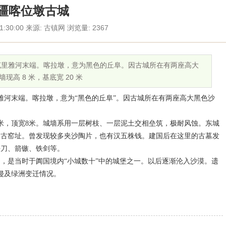
疆喀位墩古城
11:30:00 来源: 古镇网 浏览量: 2367
居克里雅河末端。喀拉墩，意为黑色的丘阜。因古城所在有两座高大
现高 8 米，基底宽 20 米
雅河末端。喀拉墩，意为“黑色的丘阜”。因古城所在有两座高大黑色沙
米，顶宽
8
米。城墙系用一层树枝、一层泥土交相垒筑，极耐风蚀。东城
处古窑址。曾发现较多夹沙陶片，也有汉五株钱。建国后在这里的古墓发
铁刀、箭镞、铁剑等。
，是当时于阗国境内“小城数十”中的城堡之一。以后逐渐沦入沙漠。遗
侵及绿洲变迁情况。