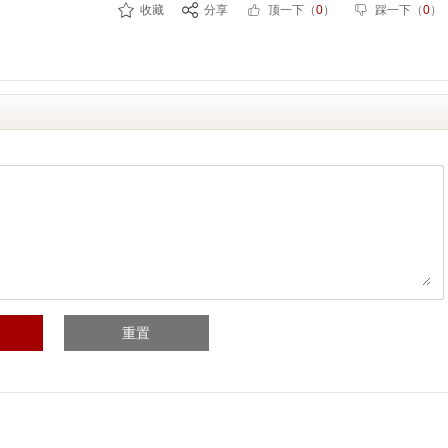
收藏
分享
顶一下（
0
）
踩一下（
0
）
重置