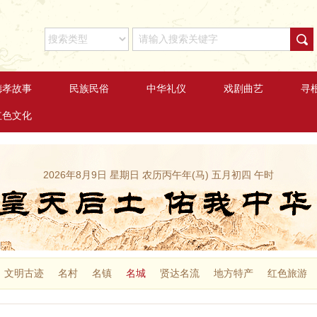
德孝故事
民族民俗
中华礼仪
戏剧曲艺
寻
红色文化
2026年8月9日 星期日 农历丙午年(马) 五月初四 午时
文明古迹
名村
名镇
名城
贤达名流
地方特产
红色旅游