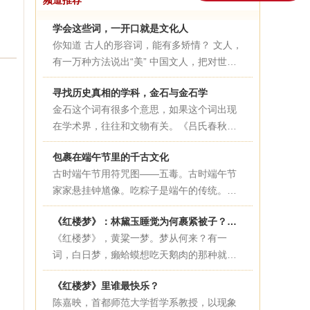
频道推荐
学会这些词，一开口就是文化人
你知道 古人的形容词，能有多矫情？ 文人，
有一万种方法说出“美” 中国文人，把对世界
的善意和细心，用强大的文字驾驭能力，如
寻找历史真相的学科，金石与金石学
实展现在诗词歌赋之中。说文人“迂腐”“矫
金石这个词有很多个意思，如果这个词出现
情”的声音几千年不断，然而今日再看古人措
在学术界，往往和文物有关。《吕氏春秋》
辞，不得不服。
中说，“功绩铭于金石”。在这里，金是青铜
包裹在端午节里的千古文化
钟鼎器物的意思，石是丰碑的意思。金石就
古时端午节用符咒图——五毒。古时端午节
是刻有文字的青铜器和石碑。上古时期，青
家家悬挂钟馗像。吃粽子是端午的传统。大
铜器上会有铭文出现，铭文的内容以历史大
门上悬挂艾及菖蒲。“玉粽...
事和家族荣耀为主。至于在石碑上镌刻功
《红楼梦》：林黛玉睡觉为何裹紧被子？史湘云睡觉为何那么豪放？
绩，最早出现在战国末期。后世学者根据这
《红楼梦》，黄粱一梦。梦从何来？有一
些文字记录，研究历史，形成了一个学术流
词，白日梦，癞蛤蟆想吃天鹅肉的那种就是
派叫“金石学派”。
了。然而，哪怕是白日梦，最...
《红楼梦》里谁最快乐？
陈嘉映，首都师范大学哲学系教授，以现象