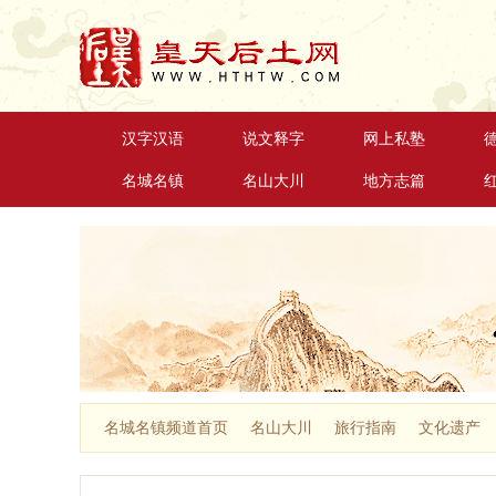
汉字汉语
说文释字
网上私塾
名城名镇
名山大川
地方志篇
名城名镇频道首页
名山大川
旅行指南
文化遗产