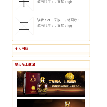
十
笔画顺序：，五笔：fgh
读音：èr，字族：，笔画数：2，
二
笔画顺序：，五笔：fgg
个人网站
皇天后土商城