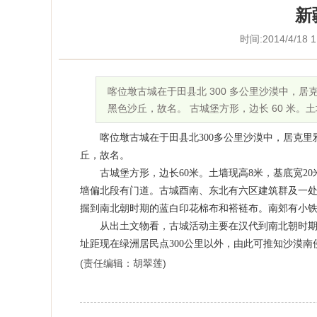
新
时间:2014/4/18 
喀位墩古城在于田县北 300 多公里沙漠中，
黑色沙丘，故名。 古城堡方形，边长 60 米。土墙
喀位墩古城在于田县北
300
多公里沙漠中，居克里
丘，故名。
古城堡方形，边长
60
米。土墙现高
8
米，基底宽
20
墙偏北段有门道。古城酉南、东北有六区建筑群及一
掘到南北朝时期的蓝白印花棉布和褡裢布。南郊有小
从出土文物看，古城活动主要在汉代到南北朝时期
址距现在绿洲居民点
300
公里以外，由此可推知沙漠南
(责任编辑：胡翠莲)